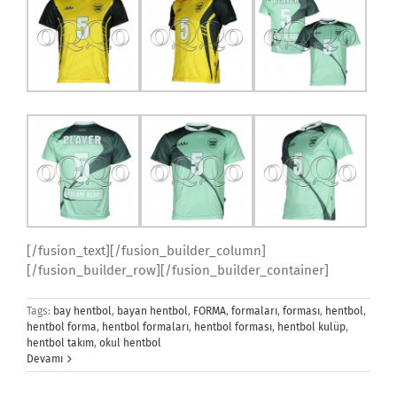
[/fusion_text][/fusion_builder_column]
[/fusion_builder_row][/fusion_builder_container]
Tags:
bay hentbol
,
bayan hentbol
,
FORMA
,
formaları
,
forması
,
hentbol
,
hentbol forma
,
hentbol formaları
,
hentbol forması
,
hentbol kulüp
,
hentbol takım
,
okul hentbol
Devamı