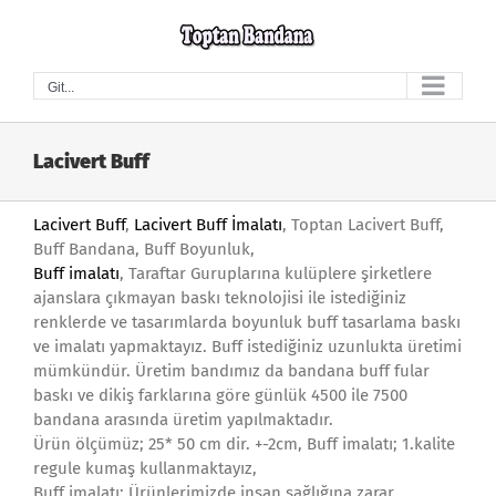
Skip
to
content
Git...
Lacivert Buff
Lacivert Buff
,
Lacivert Buff İmalatı
, Toptan Lacivert Buff,
Buff Bandana, Buff Boyunluk,
Buff imalatı
, Taraftar Guruplarına kulüplere şirketlere
ajanslara çıkmayan baskı teknolojisi ile istediğiniz
renklerde ve tasarımlarda boyunluk buff tasarlama baskı
ve imalatı yapmaktayız. Buff istediğiniz uzunlukta üretimi
mümkündür. Üretim bandımız da bandana buff fular
baskı ve dikiş farklarına göre günlük 4500 ile 7500
bandana arasında üretim yapılmaktadır.
Ürün ölçümüz; 25* 50 cm dir. +-2cm, Buff imalatı; 1.kalite
regule kumaş kullanmaktayız,
Buff imalatı; Ürünlerimizde insan sağlığına zarar