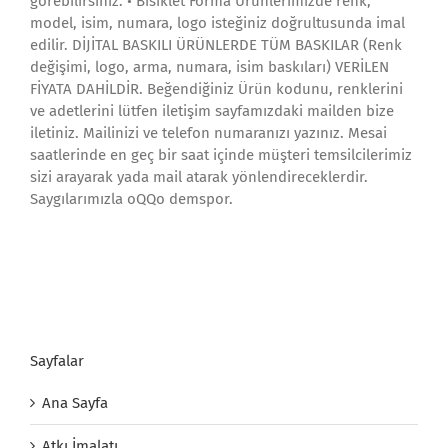
görebilirsiniz. • Bisiklet Forma Ürünlerimizde renk,
model, isim, numara, logo isteğiniz doğrultusunda imal
edilir. DİJİTAL BASKILI ÜRÜNLERDE TÜM BASKILAR (Renk
değişimi, logo, arma, numara, isim baskıları) VERİLEN
FİYATA DAHİLDİR. Beğendiğiniz Ürün kodunu, renklerini
ve adetlerini lütfen iletişim sayfamızdaki mailden bize
iletiniz. Mailinizi ve telefon numaranızı yazınız. Mesai
saatlerinde en geç bir saat içinde müşteri temsilcilerimiz
sizi arayarak yada mail atarak yönlendireceklerdir.
Saygılarımızla oQQo demspor.
Sayfalar
Ana Sayfa
Atkı İmalatı