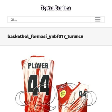
Skip
to
content
Git...
basketbol_formasi_ynbf017_turuncu