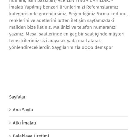
numara, isim baskıları) VERİLEN FİYATA DAHİLDİR. •
İmalatı Yapılmış benzeri ürünlerimizi Referanslarımız
kategorisinde görebilirsiniz. Beğendiğiniz Forma kodunu,
renklerini ve adetlerini lütfen iletişim sayfamızdaki
mailden bize iletiniz. Mailinizi ve telefon numaranızı
yazınız. Mesai saatlerinde en geç bir saat içinde müşteri
temsilcilerimiz sizi arayarak yada mail atarak
yönlendireceklerdir. Saygılarımızla oQQo demspor
Sayfalar
Ana Sayfa
Atkı İmalatı
Balaklava Üretimi