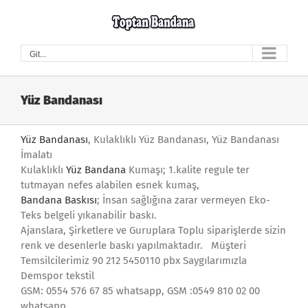
Skip
to
content
Git...
Yüz Bandanası
Yüz Bandanası
, Kulaklıklı Yüz Bandanası, Yüz Bandanası
İmalatı
Kulaklıklı
Yüz Bandana
Kumaşı; 1.kalite regule ter
tutmayan nefes alabilen esnek kumaş,
Bandana Baskısı
; İnsan sağlığına zarar vermeyen Eko-
Teks belgeli yıkanabilir baskı.
Ajanslara, Şirketlere ve Guruplara Toplu siparişlerde sizin
renk ve desenlerle baskı yapılmaktadır. Müşteri
Temsilcilerimiz 90 212 5450110 pbx Saygılarımızla
Demspor tekstil
GSM: 0554 576 67 85 whatsapp, GSM :0549 810 02 00
whatsapp