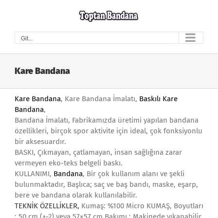
Skip
to
content
Git...
Kare Bandana
Kare Bandana
, Kare Bandana İmalatı,
Baskılı Kare
Bandana
,
Bandana İmalatı, Fabrikamızda üretimi yapılan bandana
özellikleri, birçok spor aktivite için ideal, çok fonksiyonlu
bir aksesuardır.
BASKI, Çıkmayan, çatlamayan, insan sağlığına zarar
vermeyen eko-teks belgeli baskı.
KULLANIMI,
Bandana
, Bir çok kullanım alanı ve şekli
bulunmaktadır, Başlıca; saç ve baş bandı, maske, eşarp,
bere ve bandana olarak kullanılabilir.
TEKNİK ÖZELLİKLER,
Kumaş: %100 Micro KUMAŞ, Boyutları
: 50 cm (+-2) veya 57×57 cm Bakımı : Makinede yıkanabilir