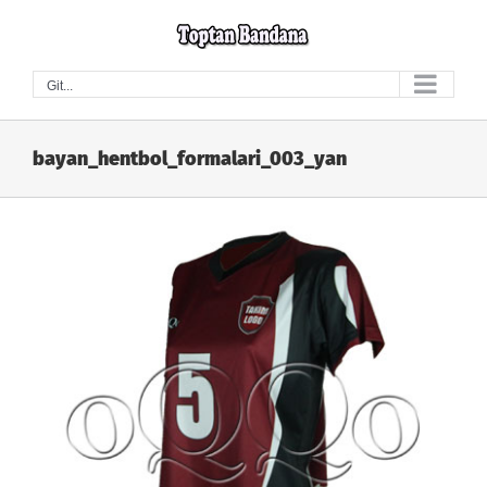
Skip
to
content
Git...
bayan_hentbol_formalari_003_yan