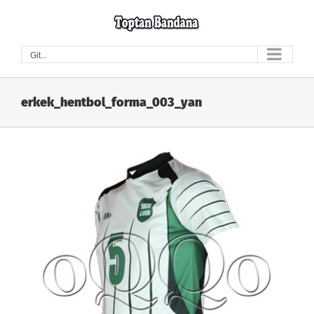
Skip
to
content
Git...
erkek_hentbol_forma_003_yan