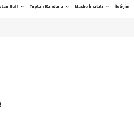
ptan Buff
Toptan Bandana
Maske İmalatı
İletişim