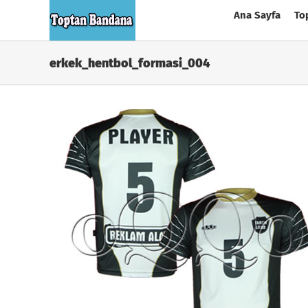
Skip
Ana Sayfa
To
to
content
erkek_hentbol_formasi_004