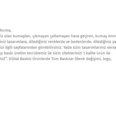
 Forma,
miz olan kumaştan, çıkmayan çatlamayan hava geçiren, kumaş ömr
niz tasarımlara, dilediğiniz renklerde ve bedenlerde, dilediğiniz ya
 ilgili sayfalarından görebilirsiniz. Yada sizin tasarımlarınız vars
ıp baskı üretim tecrübemiz ile sizin siteklerinizi 1.kalite ürün ile
”. Dijital Baskılı Ürünlerde Tüm Baskılar (Renk değişimi, logo,