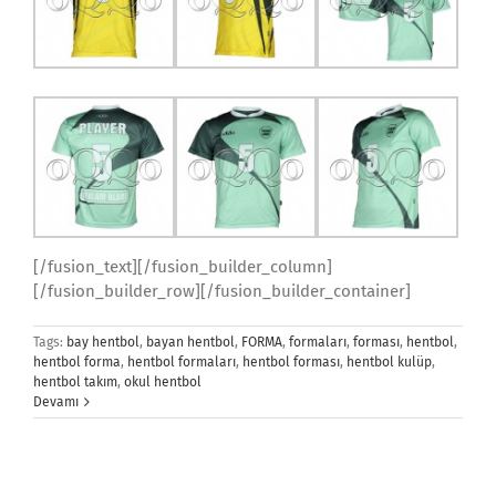
[/fusion_text][/fusion_builder_column]
[/fusion_builder_row][/fusion_builder_container]
Tags:
bay hentbol
,
bayan hentbol
,
FORMA
,
formaları
,
forması
,
hentbol
,
hentbol forma
,
hentbol formaları
,
hentbol forması
,
hentbol kulüp
,
hentbol takım
,
okul hentbol
Devamı