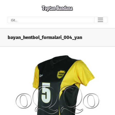
Skip
to
content
Git...
bayan_hentbol_formalari_004_yan