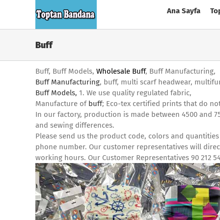
Skip
Ana Sayfa
To
to
content
Buff
Buff, Buff Models,
Wholesale Buff
, Buff Manufacturing,
Buff Manufacturing
, buff, multi scarf headwear, multif
Buff Models,
1. We use quality regulated fabric,
Manufacture of
buff
; Eco-tex certified prints that do 
In our factory, production is made between 4500 and 7
and sewing differences.
Please send us the product code, colors and quantities
phone number. Our customer representatives will direct 
working hours. Our Customer Representatives 90 212 5