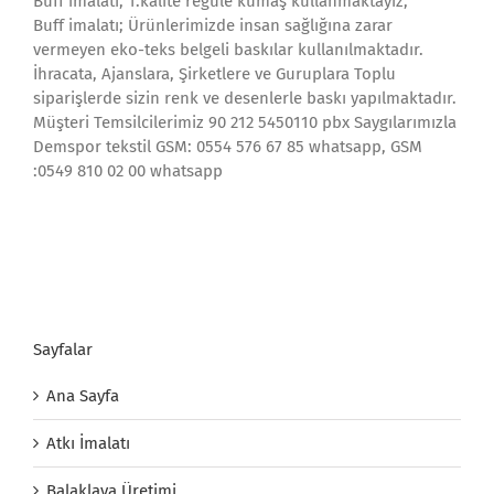
Buff imalatı; 1.kalite regule kumaş kullanmaktayız,
Buff imalatı; Ürünlerimizde insan sağlığına zarar
vermeyen eko-teks belgeli baskılar kullanılmaktadır.
İhracata, Ajanslara, Şirketlere ve Guruplara Toplu
siparişlerde sizin renk ve desenlerle baskı yapılmaktadır.
Müşteri Temsilcilerimiz 90 212 5450110 pbx Saygılarımızla
Demspor tekstil GSM: 0554 576 67 85 whatsapp, GSM
:0549 810 02 00 whatsapp
Sayfalar
Ana Sayfa
Atkı İmalatı
Balaklava Üretimi