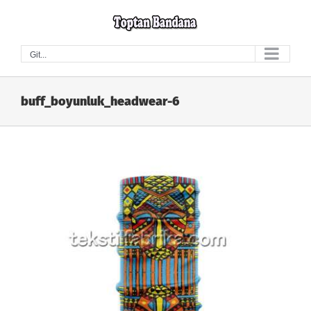
Skip
to
content
Git...
buff_boyunluk_headwear-6