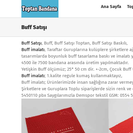
Skip
Ana Sayfa
To
to
content
Buff Satışı
Buff Satışı
, Buff, Buff Satışı Toptan, Buff Satışı Baskılı,
Buff imalatı
, Taraftar Guruplarına kulüplere şirketlere a
tasarımlarda boyunluk buff tasarlama baskı ve imalatı
4500 ile 7500 bandana arasında üretim yapılmaktadır.
Yetişkin Buff ölçümüz; 25* 50 cm dir. +-2cm, Çocuk Buf
Buff imalatı
; 1.kalite regule kumaş kullanmaktayız,
Buff imalatı; Ürünlerimizde insan sağlığına zarar vermey
Şirketlere ve Guruplara Toplu siparişlerde sizin renk ve
5450110 pbx Saygılarımızla Demspor tekstil GSM: 0554 