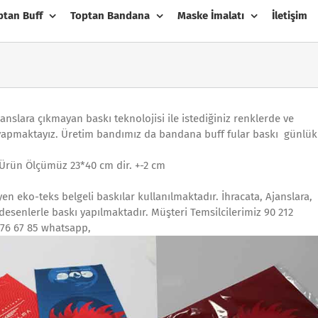
ptan Buff
Toptan Bandana
Maske İmalatı
İletişim
janslara çıkmayan baskı teknolojisi ile istediğiniz renklerde ve
 yapmaktayız. Üretim bandımız da bandana buff fular baskı günlük
f Ürün Ölçümüz 23*40 cm dir. +-2 cm
en eko-teks belgeli baskılar kullanılmaktadır. İhracata, Ajanslara,
 desenlerle baskı yapılmaktadır. Müşteri Temsilcilerimiz 90 212
576 67 85 whatsapp,