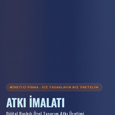
ÜRETICI FIRMA · SIZ TASARLAYIN BIZ ÜRETELIM
ATKI İMALATI
Dijital Baskılı Özel Tasarım Atkı Üretimi