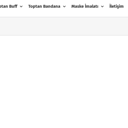
ptan Buff
Toptan Bandana
Maske İmalatı
İletişim