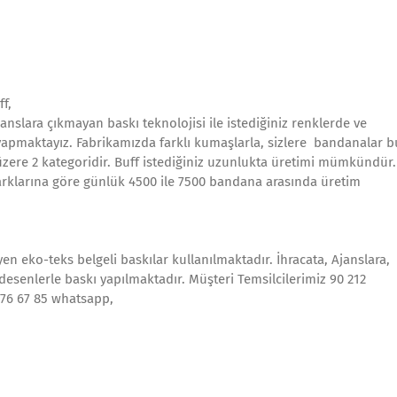
ff,
janslara çıkmayan baskı teknolojisi ile istediğiniz renklerde ve
yapmaktayız. Fabrikamızda farklı kumaşlarla, sizlere bandanalar b
k üzere 2 kategoridir. Buff istediğiniz uzunlukta üretimi mümkündür.
arklarına göre günlük 4500 ile 7500 bandana arasında üretim
en eko-teks belgeli baskılar kullanılmaktadır. İhracata, Ajanslara,
 desenlerle baskı yapılmaktadır. Müşteri Temsilcilerimiz 90 212
576 67 85 whatsapp,