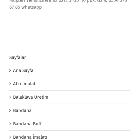
Müşteri Temsilcilerimiz 0212 5450110 pbx, GSM: 0554 576
67 85 whatsapp
Sayfalar
Ana Sayfa
Atkı İmalatı
Balaklava Üretimi
Bandana
Bandana Buff
Bandana İmalatı