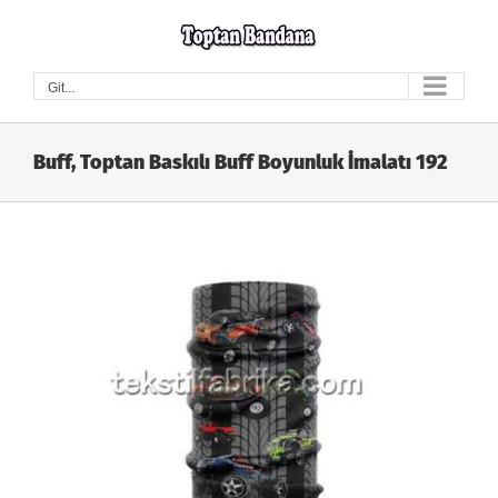
Skip
to
content
Git...
Buff, Toptan Baskılı Buff Boyunluk İmalatı 192