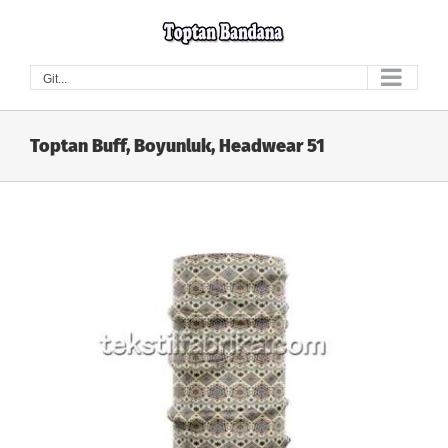
Skip
to
content
Git...
Toptan Buff, Boyunluk, Headwear 51