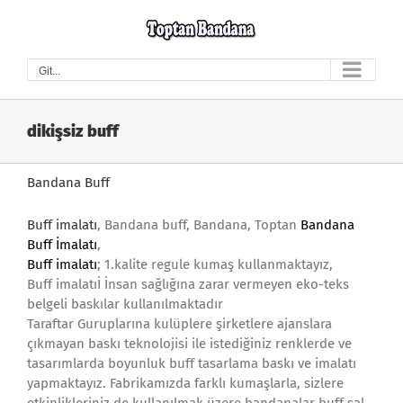
Skip
to
content
Git...
dikişsiz buff
Bandana Buff
Buff imalatı
, Bandana buff, Bandana, Toptan
Bandana
Buff İmalatı
,
Buff imalatı
; 1.kalite regule kumaş kullanmaktayız,
Buff imalatıİ İnsan sağlığına zarar vermeyen eko-teks
belgeli baskılar kullanılmaktadır
Taraftar Guruplarına kulüplere şirketlere ajanslara
çıkmayan baskı teknolojisi ile istediğiniz renklerde ve
tasarımlarda boyunluk buff tasarlama baskı ve imalatı
yapmaktayız. Fabrikamızda farklı kumaşlarla, sizlere