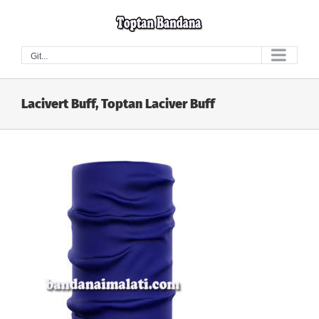
Skip
to
content
Git...
Lacivert Buff, Toptan Laciver Buff