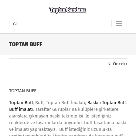
Skip
to
content
Git...
TOPTAN BUFF
Önceki
TOPTAN BUFF
Toptan Buff
, Buff, Toptan Buff İmalatı,
Baskılı Toptan Buff
,
Buff imalatı
, Taraftar Guruplarına kulüplere şirketlere
ajanslara çıkmayan baskı teknolojisi ile istediğiniz
renklerde ve tasarımlarda boyunluk buff tasarlama baskı
ve imalatı yapmaktayız. Buff istediğiniz uzunlukta
üretimi mümkündür. Üretim bandımız da bandana buff