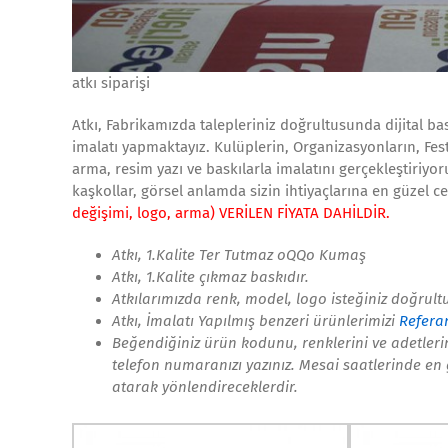
atkı siparişi
Atkı, Fabrikamızda talepleriniz doğrultusunda dijital bas
imalatı yapmaktayız. Kulüplerin, Organizasyonların, Festi
arma, resim yazı ve baskılarla imalatını gerçekleştiriyo
kaşkollar, görsel anlamda sizin ihtiyaçlarına en güzel c
değişimi, logo, arma) VERİLEN FİYATA DAHİLDİR.
Atkı, 1.Kalite Ter Tutmaz
oQQo
Kumaş
Atkı, 1.Kalite çıkmaz baskıdır.
Atkılarımızda renk, model, logo isteğiniz doğrult
Atkı, İmalatı Yapılmış benzeri ürünlerimizi
Referan
Beğendiğiniz ürün kodunu, renklerini ve adetlerini
telefon numaranızı yazınız. Mesai saatlerinde en g
atarak yönlendireceklerdir.