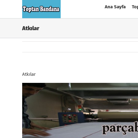
Skip
Ana Sayfa
To
to
content
Atkılar
Atkılar