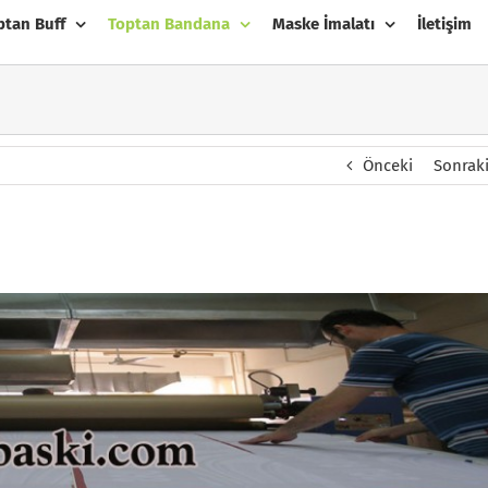
ptan Buff
Toptan Bandana
Maske İmalatı
İletişim
Önceki
Sonrak