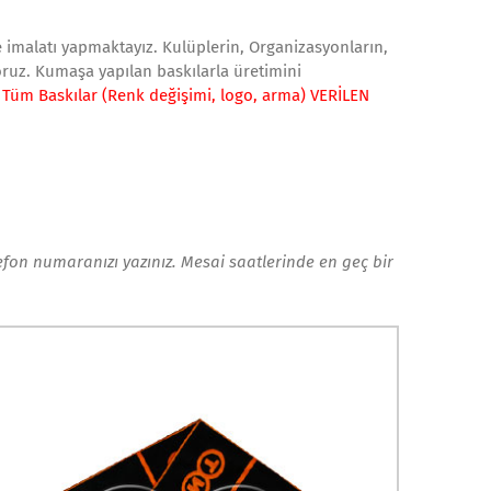
ve imalatı yapmaktayız. Kulüplerin, Organizasyonların,
iyoruz. Kumaşa yapılan baskılarla üretimini
e Tüm Baskılar (Renk değişimi, logo, arma) VERİLEN
elefon numaranızı yazınız. Mesai saatlerinde en geç bir