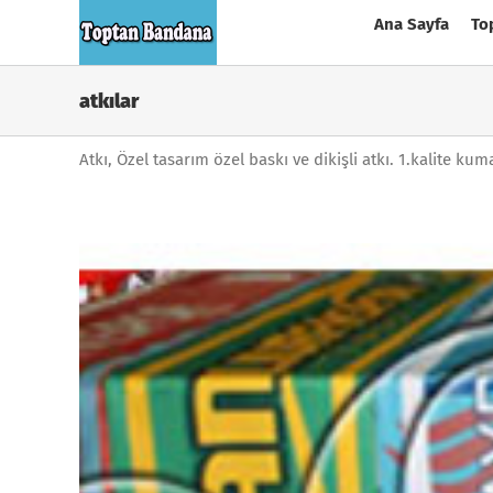
Skip
Ana Sayfa
To
to
content
atkılar
Atkı, Özel tasarım özel baskı ve dikişli atkı. 1.kalite k