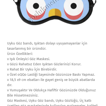
Uyku Göz bandı, Işıktan dolayı uyuyamayanlar için
tasarlanmış bir üründür.
Ürün Özellikleri:
v Işık Önleyici Göz Maskesi.
v Gözü Rahatsız Eden Işıktan Gözlerinizi Korur.
v Rahat Bir Uyku İçin Birebirdir.
v Özel oQQo Lastiği Sayesinde Gözünüze Baskı Yapmaz.
v 18,5 x9 cm ebatları ile gayet geniş ve büyük abatlarda
dır.
v Yumuşaktır Ve Oldukça Hafiftir Gözünüzde Olduğunuz
Bile Hissetmezsiniz.
Göz Maskesi, Uyku Göz bandı, Uyku Gözlüğü, Üç katlı
üretilen göz maskelerinde kullanılan malzemeler, kaliteli