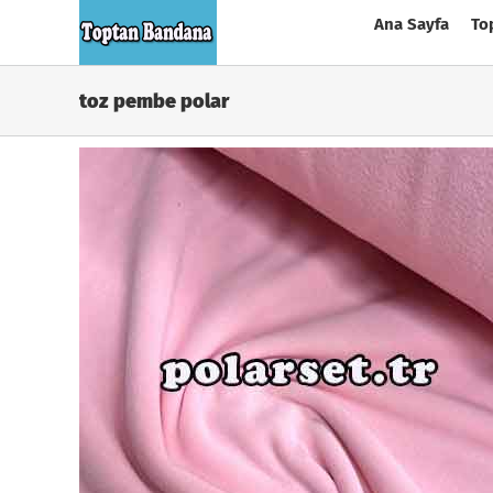
Skip
Ana Sayfa
To
to
content
toz pembe polar