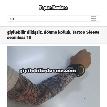
Skip
to
content
Git...
giyilebilir dikişsiz, dövme kolluk, Tattoo Sleeve
seamless 18