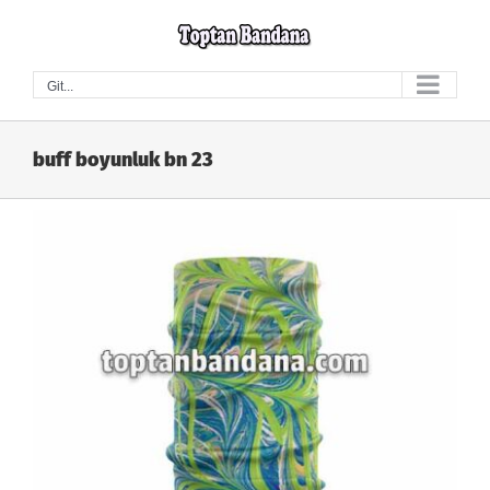
Skip
to
content
Git...
buff boyunluk bn 23