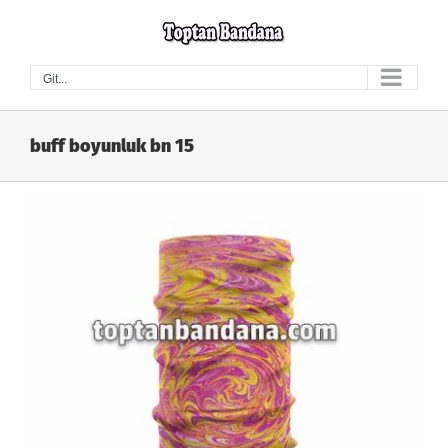
Skip
to
content
Git...
buff boyunluk bn 15