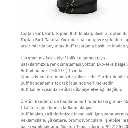
Toptan Buff, Buff, Toptan Buff İmalatı, Baskılı Toptan Bu
Toptan Buff, Taraftar Guruplarına kulüplere şirketlere aj
tasarımlarda boyunluk buff tasarlama baskı ve imalatı 
130 gram m2 kesik elyaf iplik kullanmaktayız.
Baskılarımızda renk sınırlaması yoktur, Eko-teks belgeli
Buff ebadımız 25×50 (+-) 1 cmdir.
Kumaş kendi üretimimizdir, dikişsiz dir, Sürdürülebilir 
Buff bandanamız tek tek jelatinde verilmektedir.
Buff kalite açısından etiket dikmeye elverişli değildir.
Üretim bandımız da bandana buff fular baskı günlük 450
1.kalite regule kumaş kullanmaktayız.
Buff imalatı, Ürünlerimizde insan sağlığına zarar vermey
Reklamcılara, Şirketlere, promosyonculara, iş elbise ima
baskı yapılmaktadır. Müşteri Temsilcilerimiz 90 212 545