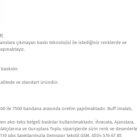
ff,
anslara çıkmayan baskı teknolojisi ile istediğiniz renklerde ve
yapmaktayız.
 baskıdır.
kalitede ve standart üründür.
0 ile 7500 bandana arasında üretim yapılmaktadır. Buff imalatı,
en eko-teks belgeli baskılar kullanılmaktadır. İhracata, Ajanslara,
latçılarına ve Guruplara Toplu siparişlerde sizin renk ve desenlerl
0110 pbx Saygılarımızla Demspor tekstil GSM, 0554 576 67 85