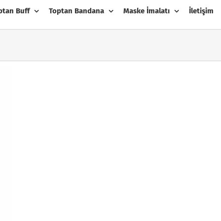
ptan Buff
Toptan Bandana
Maske İmalatı
İletişim