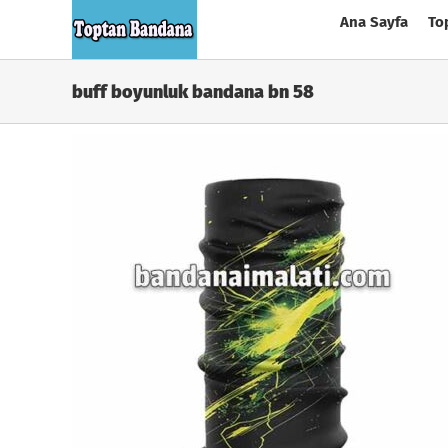
Skip
Ana Sayfa
To
to
content
buff boyunluk bandana bn 58