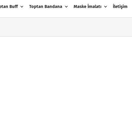
ptan Buff
Toptan Bandana
Maske İmalatı
İletişim