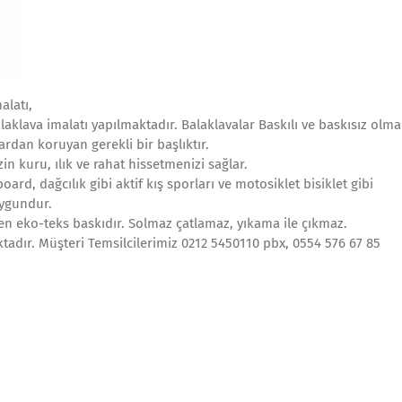
alatı,
alaklava imalatı yapılmaktadır. Balaklavalar Baskılı ve baskısız olm
ardan koruyan gerekli bir başlıktır.
in kuru, ılık ve rahat hissetmenizi sağlar.
rd, dağcılık gibi aktif kış sporları ve motosiklet bisiklet gibi
uygundur.
yen eko-teks baskıdır. Solmaz çatlamaz, yıkama ile çıkmaz.
tadır. Müşteri Temsilcilerimiz 0212 5450110 pbx, 0554 576 67 85