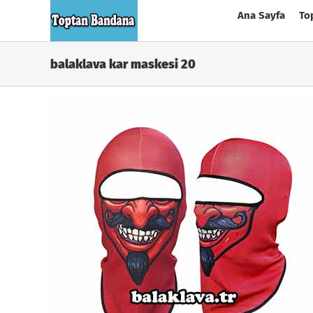
Skip
Ana Sayfa
To
to
content
balaklava kar maskesi 20