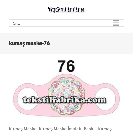
Skip
to
content
Git...
kumaş maske-76
Kumaş Maske, Kumaş Maske İmalatı, Baskılı Kumaş