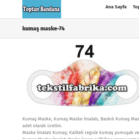
Skip
Ana Sayfa
To
to
content
kumaş maske-74
Kumaş Maske, Kumaş Maske İmalatı, Baskılı Kumaş Maske
adet olarak üretim.
Maske İmalatı Kumaş; Kaliteli regule kumaş yumuşak v