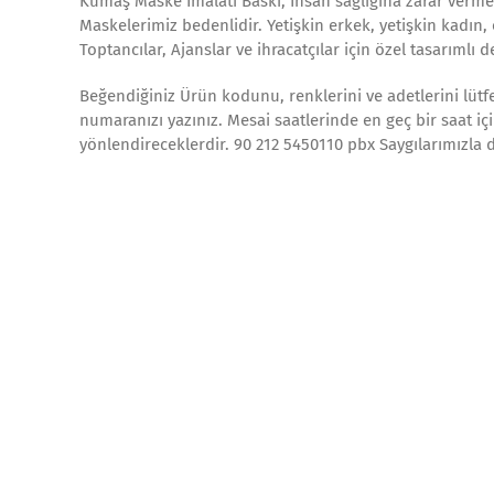
Kumaş Maske İmalatı Baskı; İnsan sağlığına zarar verme
Maskelerimiz bedenlidir. Yetişkin erkek, yetişkin kadın,
Toptancılar, Ajanslar ve ihracatçılar için özel tasarımlı
Beğendiğiniz Ürün kodunu, renklerini ve adetlerini lütfen
numaranızı yazınız. Mesai saatlerinde en geç bir saat iç
yönlendireceklerdir. 90 212 5450110 pbx Saygılarımızla 