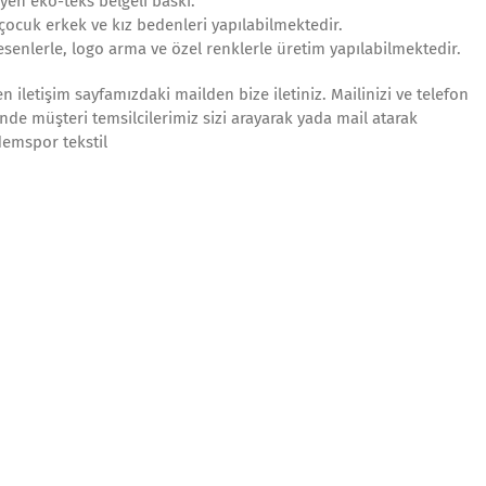
yen eko-teks belgeli baskı.
 çocuk erkek ve kız bedenleri yapılabilmektedir.
 desenlerle, logo arma ve özel renklerle üretim yapılabilmektedir.
 iletişim sayfamızdaki mailden bize iletiniz. Mailinizi ve telefon
inde müşteri temsilcilerimiz sizi arayarak yada mail atarak
demspor tekstil