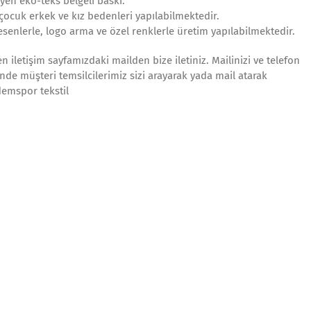
yen eko-teks belgeli baskı.
 çocuk erkek ve kız bedenleri yapılabilmektedir.
 desenlerle, logo arma ve özel renklerle üretim yapılabilmektedir.
 iletişim sayfamızdaki mailden bize iletiniz. Mailinizi ve telefon
inde müşteri temsilcilerimiz sizi arayarak yada mail atarak
demspor tekstil