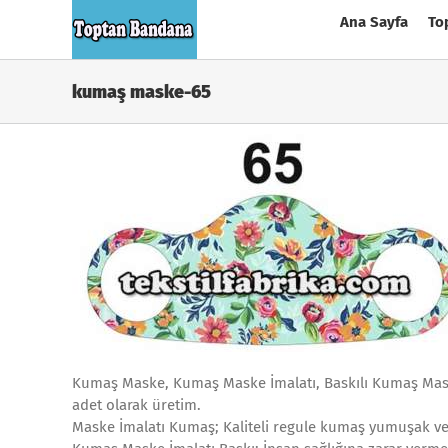
Skip
Ana Sayfa
To
to
content
kumaş maske-65
Kumaş Maske, Kumaş Maske İmalatı, Baskılı Kumaş Maske
adet olarak üretim.
Maske İmalatı Kumaş; Kaliteli regule kumaş yumuşak v