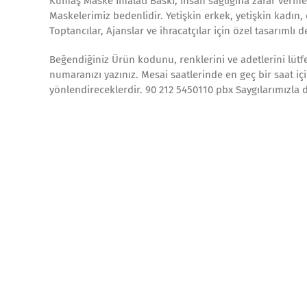
Kumaş Maske İmalatı Baskı; İnsan sağlığına zarar verme
Maskelerimiz bedenlidir. Yetişkin erkek, yetişkin kadın,
Toptancılar, Ajanslar ve ihracatçılar için özel tasarımlı
Beğendiğiniz Ürün kodunu, renklerini ve adetlerini lütfen
numaranızı yazınız. Mesai saatlerinde en geç bir saat iç
yönlendireceklerdir. 90 212 5450110 pbx Saygılarımızla 