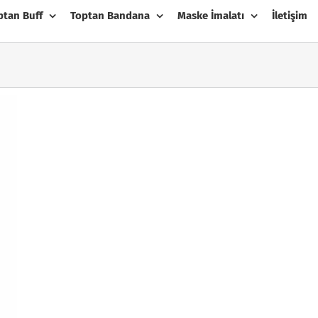
ptan Buff
Toptan Bandana
Maske İmalatı
İletişim