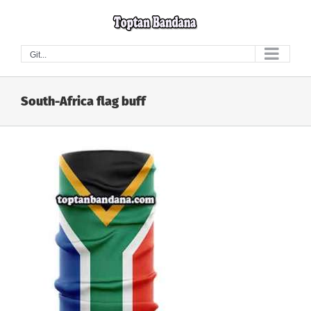
Skip
to
content
Git...
South-Africa flag buff