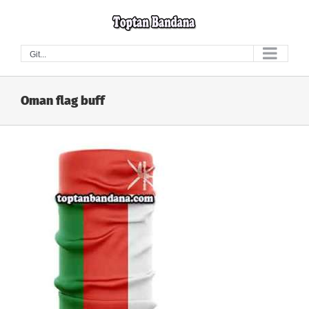
Skip
to
content
Git...
Oman flag buff