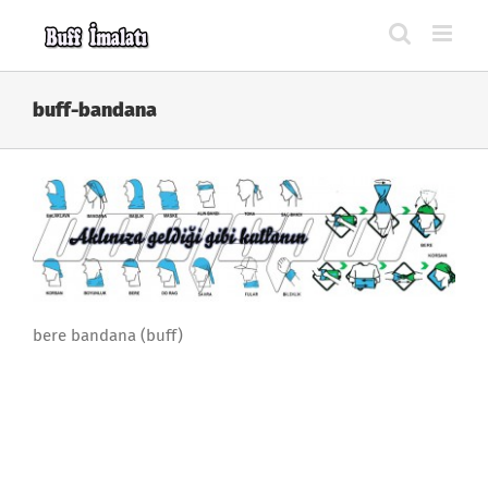
Skip
to
content
buff-bandana
bere bandana (buff)