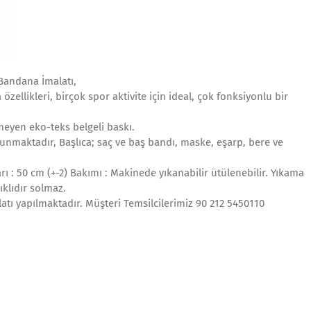
Bandana İmalatı,
ellikleri, birçok spor aktivite için ideal, çok fonksiyonlu bir
meyen eko-teks belgeli baskı.
unmaktadır, Başlıca; saç ve baş bandı, maske, eşarp, bere ve
: 50 cm (+-2) Bakımı : Makinede yıkanabilir ütülenebilir. Yıkama
ıklıdır solmaz.
latı yapılmaktadır. Müşteri Temsilcilerimiz 90 212 5450110