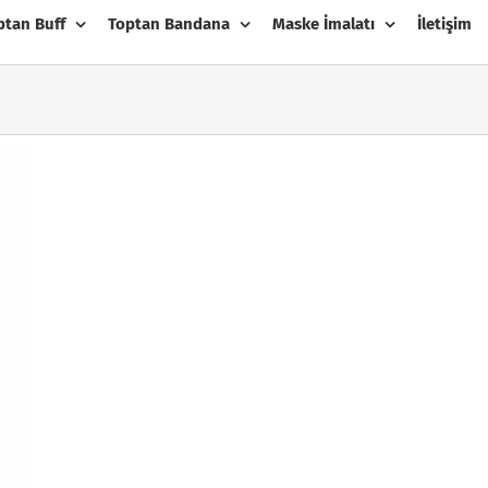
ptan Buff
Toptan Bandana
Maske İmalatı
İletişim