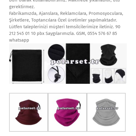
buff olarak kullanabilirsiniz. Makinede yıkanabilir, ütü
gerektirmez.
Fabrikamızda, Ajanslara, Reklamcılara, Promosyoculara,
Şirketlere, Toptancılara Özel üretimler yapılmaktadır.
Lütfen taleplerinizi müşteri temsilcilerimize iletiniz. 90
212 545 01 10 pbx Saygılarımızla. GSM, 0554 576 67 85
whatsapp