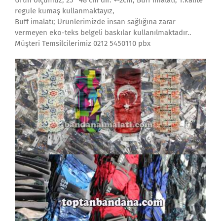
Ürün ölçümüz; 25* 48 cm dir. +-2cm, Buff imalatı; 1.kalite
regule kumaş kullanmaktayız,
Buff imalatı; Ürünlerimizde insan sağlığına zarar
vermeyen eko-teks belgeli baskılar kullanılmaktadır..
Müşteri Temsilcilerimiz 0212 5450110 pbx