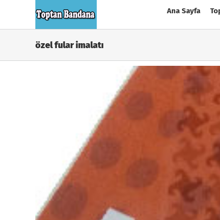
Skip
Ana Sayfa
To
to
content
özel fular imalatı