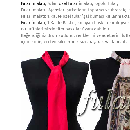
Fular İmalatı
, Fular,
özel fular
imalatı, logolu fular,
Fular İmalatı. Ajansları şirketlerin toptancı ve ihracatçıl
Fular İmalatı; 1.Kalite özel fular/şal kumaşı kullanmakta
Fular İmalatı
; 1.Kalite Baskı çıkmayan baskı teknolojisi 
Bu ürünlerimizde tüm baskılar fiyata dahildir.
Beğendiğiniz Ürün kodunu, renklerini ve adetlerini lütfe
içinde müşteri temsilcilerimiz sizi arayarak ya da mail a