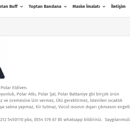
ptan Buff
Toptan Bandana
Maske İmalatı
İletişim
 Polar Eldiven.
yunluk, Polar Atkı, Polar Şal, Polar Battaniye gbi birçok ürün
z ve üremesine izin vermez, Ütü gerektirmez, İstenilen sıcaklık
a salma yapmaz, Kir tutmaz, Vücut ısısının dışarı çıkmasını engell
0212 5450110 pbx, 0554 576 67 85 whatsapp bildiriniz. Saygılarımızl