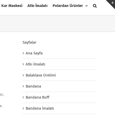
Kar Maskesi
Atkı İmalatı
Polardan Ürünler
Sayfalar
Ana Sayfa
Atkı İmalatı
Balaklava Üretimi
Bandana
er,
Bandana Buff
a.
Bandana İmalatı