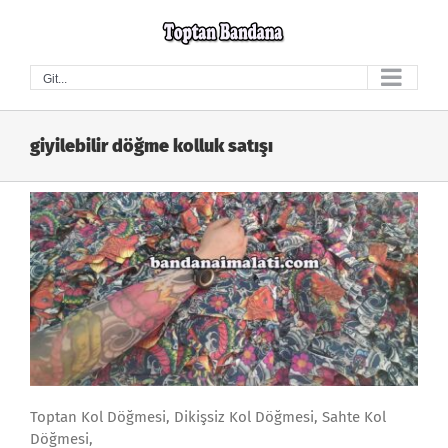
Skip
to
content
Git...
giyilebilir döğme kolluk satışı
Toptan Kol Döğmesi, Dikişsiz Kol Döğmesi, Sahte Kol
Döğmesi,