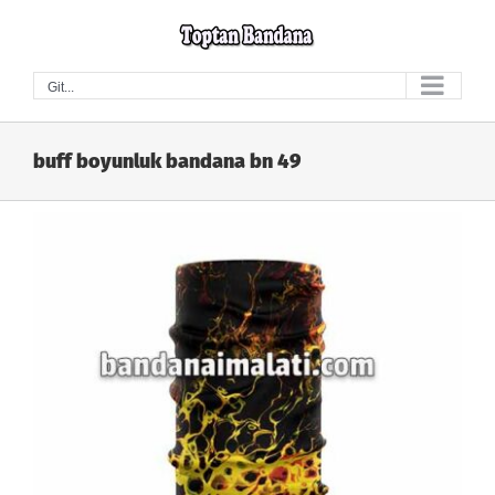
Skip
to
content
Git...
buff boyunluk bandana bn 49